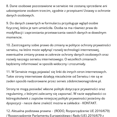
8. Dane osobowe pozostawione w serwisie nie zostaną sprzedane ani
udostępnione osobom trzecim, zgodnie z przepisami Ustawy o ochronie
danych osobowych.
9. Do danych zawartych w formularzu przysługuje wgląd osobie
fizycznej, która je tam umieściła. Osoba ta ma również praw do
modyfikacji i zaprzestania przetwarzania swoich danych w dowolnym
momencie.
10. Zastrzegamy sobie prawo do zmiany w polityce ochrony prywatności
serwisu, na które może wpłynąć rozwój technologii internetowej,
ewentualne zmiany prawa w zakresie ochrony danych osobowych oraz
rozwój naszego serwisu internetowego. O wszelkich zmianach
będziemy informować w sposób widoczny i zrozumiały.
11. W Serwisie mogą pojawiać się linki do innych stron internetowych.
Takie strony internetowe działają niezależnie od Serwisu i nie są w
żaden sposób nadzorowane przez serwis zdobnictwonagrobne.pl.
Strony te mogą posiadać własne polityki dotyczące prywatności oraz
regulaminy, z którymi zalecamy się zapoznać. W razie wątpliwości co
któregokolwiek z zapisów niniejszej polityki prywatności jesteśmy do
dyspozycji - nasze dane znaleźć można w zakładce - KONTAKT.
12. Aktualna podstawa prawna - (RODO, Rozporządzenie UE 2016/679)
/ Rozporządzenie Parlamentu Europejskiego i Rady (UE) 2016/679 z