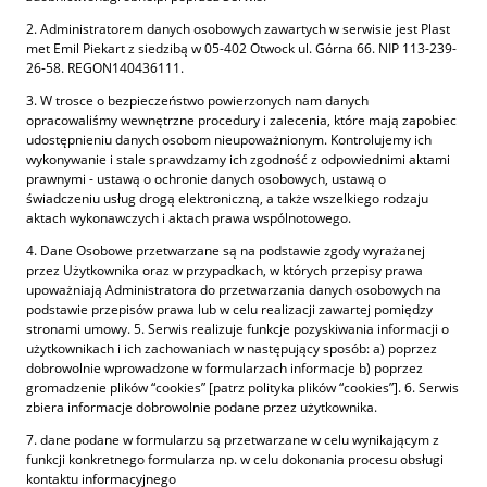
2. Administratorem danych osobowych zawartych w serwisie jest Plast
met Emil Piekart z siedzibą w 05-402 Otwock ul. Górna 66. NIP 113-239-
26-58. REGON140436111.
3. W trosce o bezpieczeństwo powierzonych nam danych
opracowaliśmy wewnętrzne procedury i zalecenia, które mają zapobiec
udostępnieniu danych osobom nieupoważnionym. Kontrolujemy ich
wykonywanie i stale sprawdzamy ich zgodność z odpowiednimi aktami
prawnymi - ustawą o ochronie danych osobowych, ustawą o
świadczeniu usług drogą elektroniczną, a także wszelkiego rodzaju
aktach wykonawczych i aktach prawa wspólnotowego.
4. Dane Osobowe przetwarzane są na podstawie zgody wyrażanej
przez Użytkownika oraz w przypadkach, w których przepisy prawa
upoważniają Administratora do przetwarzania danych osobowych na
podstawie przepisów prawa lub w celu realizacji zawartej pomiędzy
stronami umowy. 5. Serwis realizuje funkcje pozyskiwania informacji o
użytkownikach i ich zachowaniach w następujący sposób: a) poprzez
dobrowolnie wprowadzone w formularzach informacje b) poprzez
gromadzenie plików “cookies” [patrz polityka plików “cookies”]. 6. Serwis
zbiera informacje dobrowolnie podane przez użytkownika.
7. dane podane w formularzu są przetwarzane w celu wynikającym z
funkcji konkretnego formularza np. w celu dokonania procesu obsługi
kontaktu informacyjnego