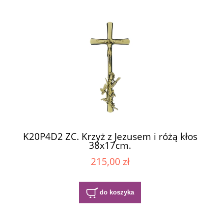
K20P4D2 ZC. Krzyż z Jezusem i różą kłos
38x17cm.
215,00 zł
do koszyka