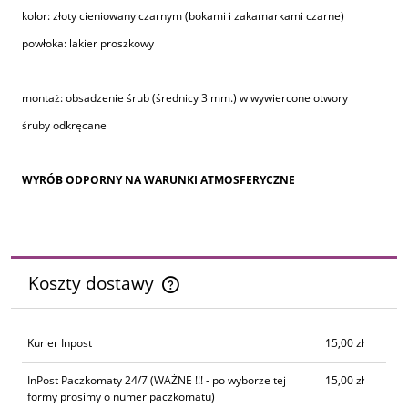
kolor: złoty cieniowany czarnym (bokami i zakamarkami czarne)
powłoka: lakier proszkowy
montaż: obsadzenie śrub (średnicy 3 mm.) w wywiercone otwory
śruby odkręcane
WYRÓB ODPORNY NA WARUNKI ATMOSFERYCZNE
Koszty dostawy
Cena nie zawiera ewentualnych kosztów płatności
Kurier Inpost
15,00 zł
InPost Paczkomaty 24/7
(WAŻNE !!! - po wyborze tej
15,00 zł
formy prosimy o numer paczkomatu)