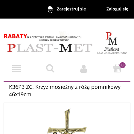
Zaloguj się
Zarejestruj się
K36P3 ZC. Krzyż mosiężny z różą pomnikowy
46x19cm.