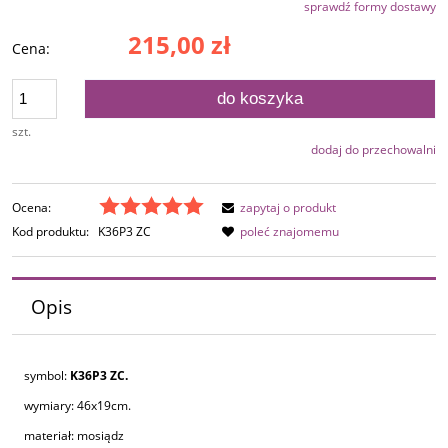
sprawdź formy dostawy
Cena nie zawiera ewentualnych kosztów płatności
215,00 zł
Cena:
do koszyka
szt.
dodaj do przechowalni
Ocena:
zapytaj o produkt
Kod produktu:
K36P3 ZC
poleć znajomemu
Opis
symbol:
K36P3 ZC.
wymiary: 46x19cm.
materiał: mosiądz