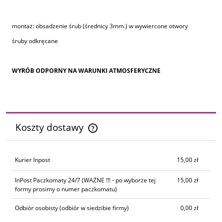
montaż: obsadzenie śrub (średnicy 3mm.) w wywiercone otwory
śruby odkręcane
WYRÓB ODPORNY NA WARUNKI ATMOSFERYCZNE
Koszty dostawy
Cena nie zawiera ewentualnych kosztów płatności
Kurier Inpost
15,00 zł
InPost Paczkomaty 24/7
(WAŻNE !!! - po wyborze tej
15,00 zł
formy prosimy o numer paczkomatu)
Odbiór osobisty
(odbiór w siedzibie firmy)
0,00 zł