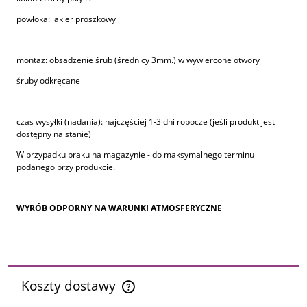
powłoka: lakier proszkowy
montaż: obsadzenie śrub (średnicy 3mm.) w wywiercone otwory
śruby odkręcane
czas wysyłki (nadania): najczęściej 1-3 dni robocze (jeśli produkt jest
dostępny na stanie)
W przypadku braku na magazynie - do maksymalnego terminu
podanego przy produkcie.
WYRÓB ODPORNY NA WARUNKI ATMOSFERYCZNE
Koszty dostawy
Cena nie zawiera ewentualnych kosztów płatności